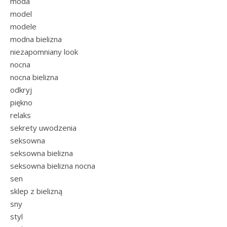
moda
model
modele
modna bielizna
niezapomniany look
nocna
nocna bielizna
odkryj
piękno
relaks
sekrety uwodzenia
seksowna
seksowna bielizna
seksowna bielizna nocna
sen
sklep z bielizną
sny
styl