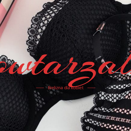
owtarzal
Bielizna dla kobiet