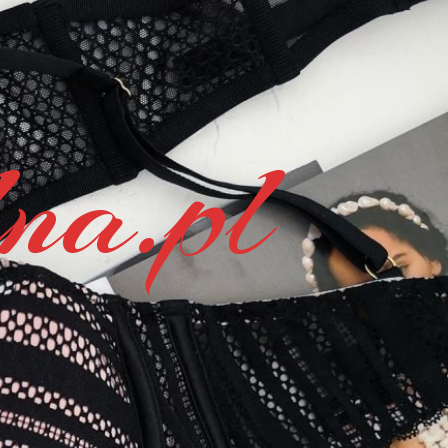
na.pl