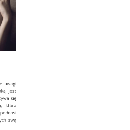
ie uwagi
aką jest
zywa się
ą, która
 podnosi
cych swą