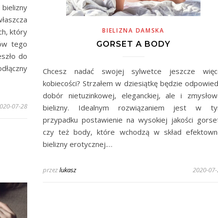
ielizny
właszcza
BIELIZNA DAMSKA
ch, który
tów tego
GORSET A BODY
eszło do
odłączny
Chcesz nadać swojej sylwetce jeszcze więc
kobiecości? Strzałem w dziesiątkę będzie odpowied
dobór nietuzinkowej, eleganckiej, ale i zmysłow
020-07-28
bielizny. Idealnym rozwiązaniem jest w t
przypadku postawienie na wysokiej jakości gorse
czy też body, które wchodzą w skład efektown
bielizny erotycznej.…
przez
lukasz
2020-07-