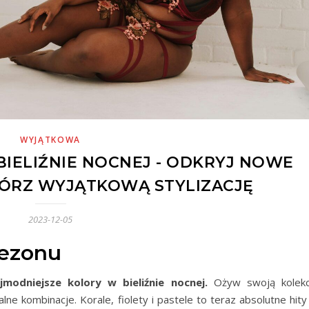
WYJĄTKOWA
IELIŹNIE NOCNEJ - ODKRYJ NOWE
WÓRZ WYJĄTKOWĄ STYLIZACJĘ
2023-12-05
sezonu
ajmodniejsze kolory w bieliźnie nocnej.
Ożyw swoją kolekc
lne kombinacje. Korale, fiolety i pastele to teraz absolutne hit