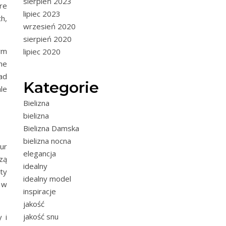
sierpień 2023
re
lipiec 2023
h,
wrzesień 2020
sierpień 2020
ym
lipiec 2020
ne
ad
Kategorie
le
Bielizna
bielizna
Bielizna Damska
bielizna nocna
ur
elegancja
zą
idealny
ty
idealny model
 w
inspiracje
jakość
jakość snu
 i