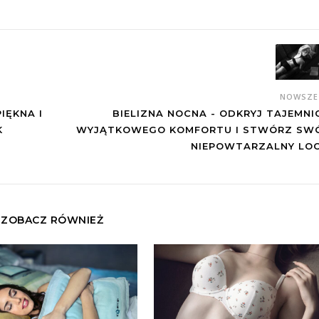
NOWSZ
IĘKNA I
BIELIZNA NOCNA - ODKRYJ TAJEMNI
K
WYJĄTKOWEGO KOMFORTU I STWÓRZ SW
NIEPOWTARZALNY LO
ZOBACZ RÓWNIEŻ