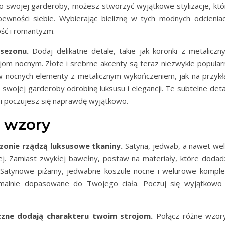
 do swojej garderoby, możesz stworzyć wyjątkowe stylizacje, któ
wności siebie. Wybierając bieliznę w tych modnych odcieniac
ość i romantyzm.
 sezonu.
Dodaj delikatne detale, takie jak koronki z metaliczn
om nocnym. Złote i srebrne akcenty są teraz niezwykle popular
ów nocnych elementy z metalicznym wykończeniem, jak na przykł
swojej garderoby odrobinę luksusu i elegancji. Te subtelne deta
 i poczujesz się naprawdę wyjątkowo.
i wzory
zonie rządzą luksusowe tkaniny.
Satyna, jedwab, a nawet wel
nej. Zamiast zwykłej bawełny, postaw na materiały, które dodad
. Satynowe piżamy, jedwabne koszule nocne i welurowe komple
ymalnie dopasowane do Twojego ciała. Poczuj się wyjątkowo
zne dodają charakteru twoim strojom.
Połącz różne wzory