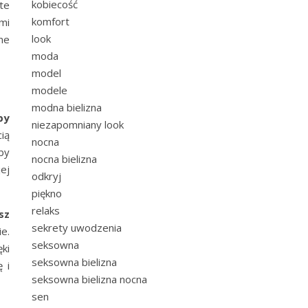
kobiecość
ite
komfort
mi
look
ne
moda
model
modele
modna bielizna
by
niezapomniany look
ią
nocna
by
nocna bielizna
ej
odkryj
piękno
relaks
sz
sekrety uwodzenia
e.
seksowna
ki
seksowna bielizna
 i
seksowna bielizna nocna
sen