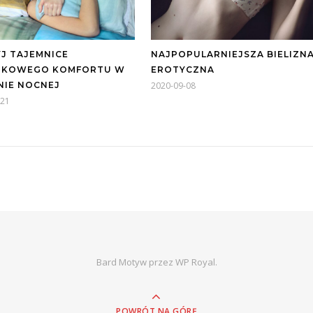
J TAJEMNICE
NAJPOPULARNIEJSZA BIELIZN
TKOWEGO KOMFORTU W
EROTYCZNA
ŹNIE NOCNEJ
2020-09-08
-21
Bard Motyw przez
WP Royal
.
POWRÓT NA GÓRĘ