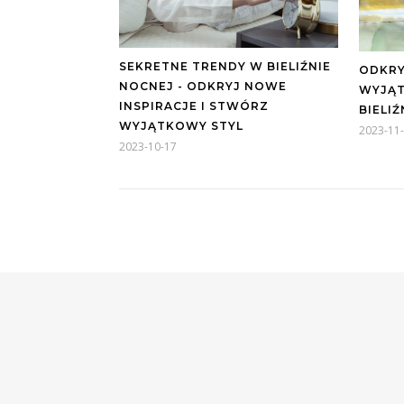
SEKRETNE TRENDY W BIELIŹNIE
ODKRY
NOCNEJ - ODKRYJ NOWE
WYJĄ
INSPIRACJE I STWÓRZ
BIELI
WYJĄTKOWY STYL
2023-11
2023-10-17