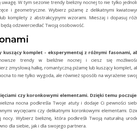
ą uwagę. W tym sezonie trendy bielizny nocnej to nie tylko jednol
zęce i geometryczne. Wybierz piżamę z delikatnymi kwiatowy
lub komplety z abstrakcyjnymi wzorami. Mieszaj i dopasuj róż
re będą odzwierciedlać Twoją osobowość.
sonami
 kuszący komplet - eksperymentuj z różnymi fasonami, a
owsze trendy w bieliźnie nocnej i ciesz się możliwośc
erz zmysłową halkę, romantyczną piżamę lub kuszący komplet, a
 nocna to nie tylko wygoda, ale również sposób na wyrażenie swoj
cięciami czy koronkowymi elementami. Dzięki temu poczuje
ielizna nocna podkreśla Twoje atuty i dodaje Ci pewności siebi
wnymi wycięciami czy delikatnymi koronkowymi elementami. Dzię
nocy. Wybierz bieliznę, która podkreśli Twoją naturalną urodę
no dla siebie, jak i dla swojego partnera.