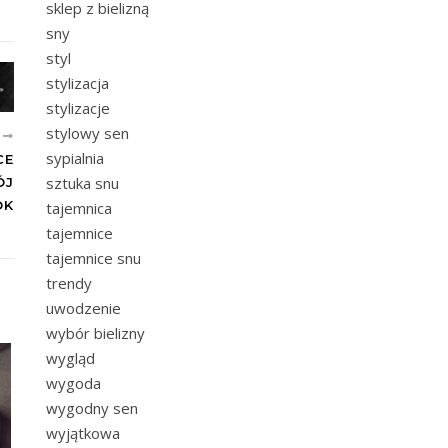
sklep z bielizną
sny
styl
stylizacja
stylizacje
stylowy sen
E
sypialnia
CE
sztuka snu
ÓJ
OK
tajemnica
tajemnice
tajemnice snu
trendy
uwodzenie
wybór bielizny
wygląd
wygoda
wygodny sen
wyjątkowa