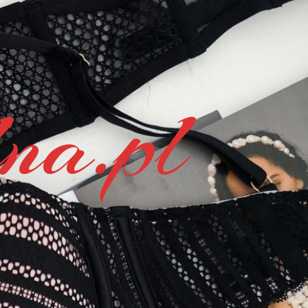
na.pl