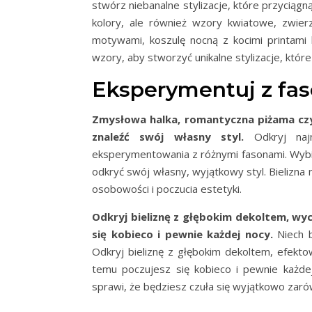
stwórz niebanalne stylizacje, które przyciągn
kolory, ale również wzory kwiatowe, zwier
motywami, koszulę nocną z kocimi printami 
wzory, aby stworzyć unikalne stylizacje, któ
Eksperymentuj z fa
Zmysłowa halka, romantyczna piżama czy
znaleźć swój własny styl.
Odkryj najn
eksperymentowania z różnymi fasonami. Wybi
odkryć swój własny, wyjątkowy styl. Bielizna
osobowości i poczucia estetyki.
Odkryj bieliznę z głębokim dekoltem, wy
się kobieco i pewnie każdej nocy.
Niech b
Odkryj bieliznę z głębokim dekoltem, efekto
temu poczujesz się kobieco i pewnie każdej 
sprawi, że będziesz czuła się wyjątkowo zarów