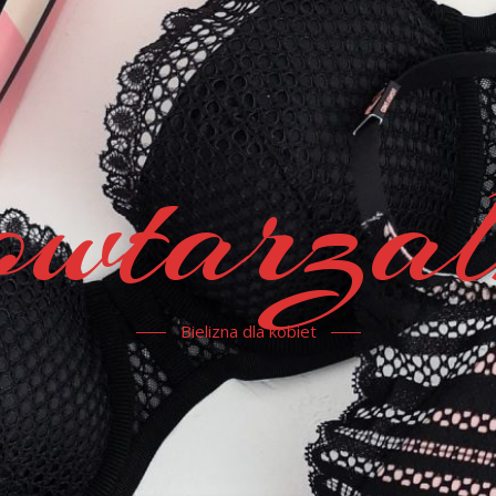
owtarzal
Bielizna dla kobiet