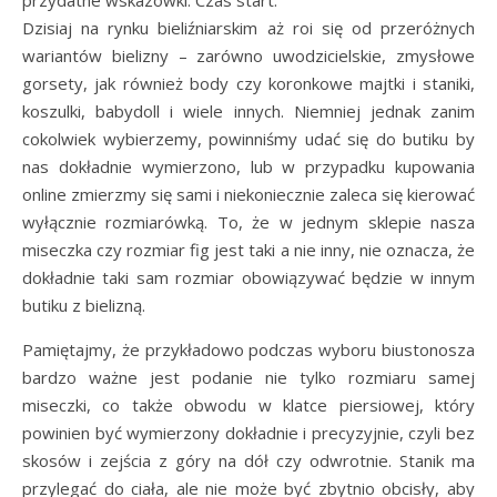
przydatne wskazówki. Czas start.
Dzisiaj na rynku bieliźniarskim aż roi się od przeróżnych
wariantów bielizny – zarówno uwodzicielskie, zmysłowe
gorsety, jak również body czy koronkowe majtki i staniki,
koszulki, babydoll i wiele innych. Niemniej jednak zanim
cokolwiek wybierzemy, powinniśmy udać się do butiku by
nas dokładnie wymierzono, lub w przypadku kupowania
online zmierzmy się sami i niekoniecznie zaleca się kierować
wyłącznie rozmiarówką. To, że w jednym sklepie nasza
miseczka czy rozmiar fig jest taki a nie inny, nie oznacza, że
dokładnie taki sam rozmiar obowiązywać będzie w innym
butiku z bielizną.
Pamiętajmy, że przykładowo podczas wyboru biustonosza
bardzo ważne jest podanie nie tylko rozmiaru samej
miseczki, co także obwodu w klatce piersiowej, który
powinien być wymierzony dokładnie i precyzyjnie, czyli bez
skosów i zejścia z góry na dół czy odwrotnie. Stanik ma
przylegać do ciała, ale nie może być zbytnio obcisły, aby